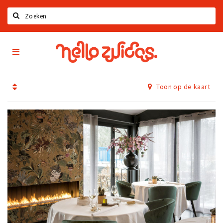
Zoeken
Hello
Home
Zuidas
App
Latest news
Toon op de kaart
Upcoming events
Zuidas Jobs
Offers & Deals
Restaurants
Bars
Hotels
Shops
Live