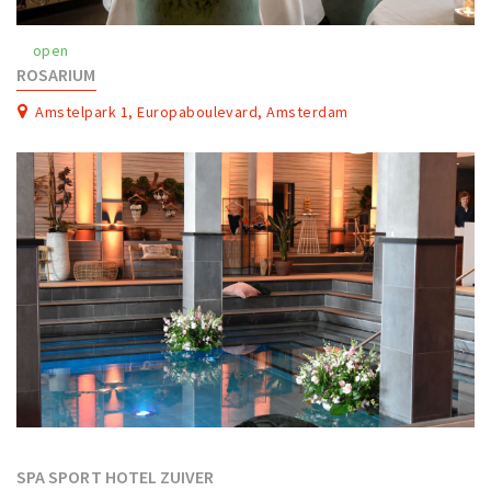
Work
open
Education
ROSARIUM
Travel
Amstelpark 1, Europaboulevard, Amsterdam
Sports & leisure
Magazine
Columns
Interviews
Hello Zuidas Articles
About Hello Zuidas
Programme
Membership
Contact
SPA SPORT HOTEL ZUIVER