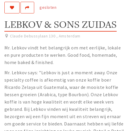
gesloten
Work
Education
LEBKOV & SONS ZUIDAS
Travel
Sports & leisure
Claude Debussylaan 130
,
Amsterdam
Mr. Lebkov vindt het belangrijk om met eerlijke, lokale
Magazine
en pure producten te werken. Good food, homemade,
Columns
home baked & finished.
Interviews
Mr. Lebkov says: "Lebkov is just a moment away. Onze
Hello Zuidas Articles
specialty coffee is afkomstig van onze koffie boer
Ricardo Zelaya uit Guatemala, waar de mooiste koffie
About Hello Zuidas
bessen groeien (Arabica, type Bourbon). Onze Lebkov
koffie is van hoge kwaliteit en wordt elke week vers
Programme
gebrand. Bij Lebkov vinden wij kwaliteit belangrijk,
Membership
bezorgen wij een fijn moment uit en streven wij ernaar
Contact
om goede service te bieden. Daarnaast hebben wij liefde