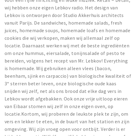
voor een fijne inrichting en leuke muziek. Retail = Detail,
Partner Apps
wij hebben onze eigen Lebkov radio. Het design van
Lebkov is ontworpen door Studio Akkerhuis architects
Inloggen
vanuit Parijs. De sandwiches, homemade salads, fresh
juices, homemade soups, homemade loafs en homemade
cookies die wij verkopen, maken wij allemaal zelf op
locatie. Daarnaast werken wij met de beste ingrediënten
om onze hummus, eiersalade, tonijnsalade of pesto te
bereiden, volgens het recept van Mr. Lebkov! Everything
is homemade. Wij gebruiken alleen vlees (bacon,
beenham, sjink en carpaccio) van biologische kwaliteit of
3* sterren beter leven, onze biologische oude kaas
snijden wij zelf, net als ons brood dat elke dag vers in
Lebkov wordt afgebakken. Ook onze vrije uitloop eieren
van Eibaar stomen wij zelf in onze eigen oven, op
locatie.Kortom, wij proberen de leukste plek te zijn, om
vers en lekker te eten, in de buurt van het station en zijn
omgeving. Wij zijn vroeg open voor ontbijt. Verder is er