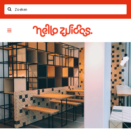
Zoeken
Hello
Home
Zuidas
App
Latest news
Upcoming events
Zuidas Jobs
Offers & Deals
Restaurants
Bars
Hotels
Shops
Live