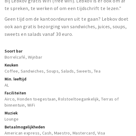
bij Lebkov gratis Wifi (free wifi). Lebkov is er ook om af
te spreken, te werken of om een tijdschrift te lezen."
Geen tijd om de kantoordeuren uit te gaan? Lebkov doet
ook aan gratis bezorging van sandwiches, juices, soups,
sweets en salads vanaf 30 euro.
Soort bar
Borrelcafé, Wijnbar
Keuken
Coffee, Sandwiches, Soups, Salads, Sweets, Tea
Min. leeftijd
AL
Faciliteiten
Airco, Honden toegestaan, Rolstoeltoegankelijk, Terras of
binnentuin, WiFi
Muziek
Lounge
Betaalmogelijkheden
American express, Cash, Maestro, Mastercard, Visa