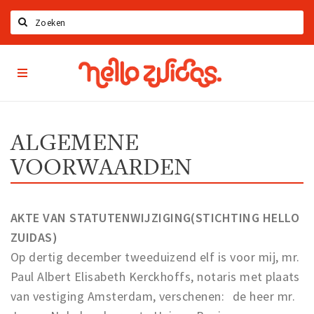
Zoeken
Hello
Home
Zuidas
App
Latest news
Upcoming events
ALGEMENE
Zuidas Jobs
VOORWAARDEN
Offers & Deals
Restaurants
AKTE VAN STATUTENWIJZIGING(STICHTING HELLO
Bars
ZUIDAS)
Hotels
Op dertig december tweeduizend elf is voor mij, mr.
Shops
Paul Albert Elisabeth Kerckhoffs, notaris met plaats
van vestiging Amsterdam, verschenen: de heer mr.
Live