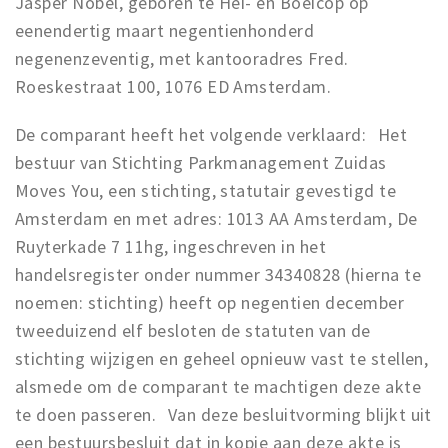
Jasper Nobel, geboren te Hei- en Boeicop op
Work
eenendertig maart negentienhonderd
negenenzeventig, met kantooradres Fred.
Education
Roeskestraat 100, 1076 ED Amsterdam.
Travel
Sports & leisure
De comparant heeft het volgende verklaard: Het
bestuur van Stichting Parkmanagement Zuidas
Magazine
Moves You, een stichting, statutair gevestigd te
Columns
Amsterdam en met adres: 1013 AA Amsterdam, De
Interviews
Ruyterkade 7 11hg, ingeschreven in het
Hello Zuidas Articles
handelsregister onder nummer 34340828 (hierna te
noemen: stichting) heeft op negentien december
About Hello Zuidas
tweeduizend elf besloten de statuten van de
Programme
stichting wijzigen en geheel opnieuw vast te stellen,
alsmede om de comparant te machtigen deze akte
Membership
te doen passeren. Van deze besluitvorming blijkt uit
Contact
een bestuursbesluit dat in kopie aan deze akte is