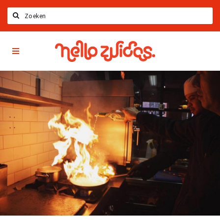
Zoeken
Hello
Home
Zuidas
App
Latest news
Upcoming events
Zuidas Jobs
Offers & Deals
Restaurants
Bars
Hotels
Shops
Live