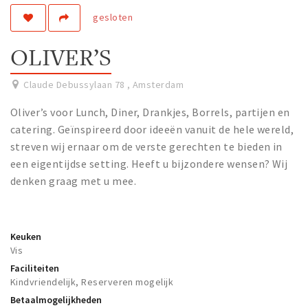
gesloten
Work
Education
OLIVER’S
Travel
Sports & leisure
Claude Debussylaan 78
,
Amsterdam
Oliver’s voor Lunch, Diner, Drankjes, Borrels, partijen en
Magazine
catering. Geïnspireerd door ideeën vanuit de hele wereld,
Columns
streven wij ernaar om de verste gerechten te bieden in
een eigentijdse setting. Heeft u bijzondere wensen? Wij
Interviews
denken graag met u mee.
Hello Zuidas Articles
About Hello Zuidas
Keuken
Programme
Vis
Membership
Faciliteiten
Kindvriendelijk, Reserveren mogelijk
Contact
Betaalmogelijkheden