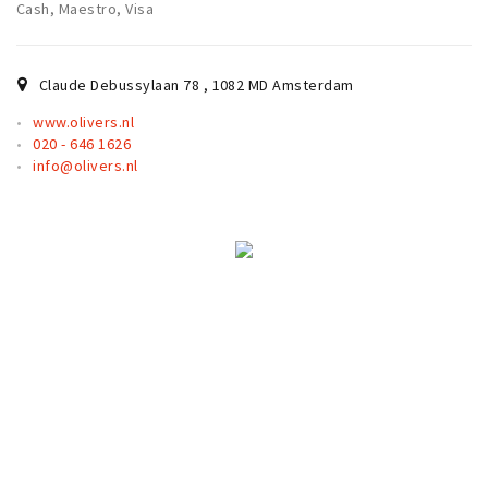
Partner Apps
Cash, Maestro, Visa
Inloggen
Claude Debussylaan 78
,
1082 MD
Amsterdam
www.olivers.nl
020 - 646 1626
info@olivers.nl