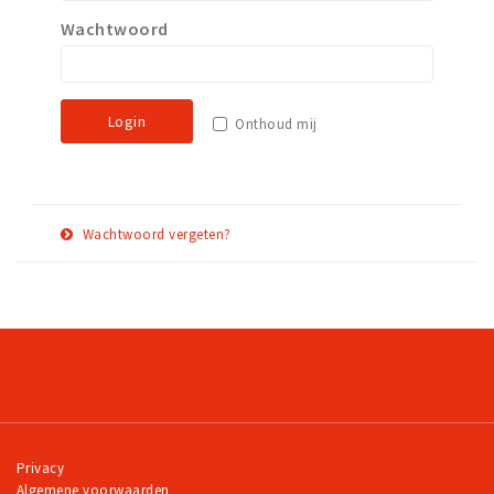
Wachtwoord
Work
Education
Travel
Login
Onthoud mij
Sports & leisure
Magazine
Columns
Wachtwoord vergeten?
Interviews
E-
Herstel
Hello Zuidas Articles
mail
adres
About Hello Zuidas
Programme
Membership
Contact
Privacy
Algemene voorwaarden