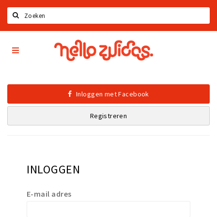
Zoeken
Hello
Home
Zuidas
App
Latest news
Upcoming events
Inloggen met Facebook
Zuidas Jobs
Registreren
Offers & Deals
Restaurants
Bars
INLOGGEN
Hotels
Shops
E-mail adres
Live