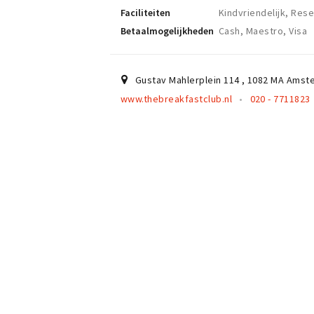
Faciliteiten
Kindvriendelijk, Res
Betaalmogelijkheden
Cash, Maestro, Visa
Gustav Mahlerplein 114
,
1082 MA
Amst
www.thebreakfastclub.nl
020 - 7711823