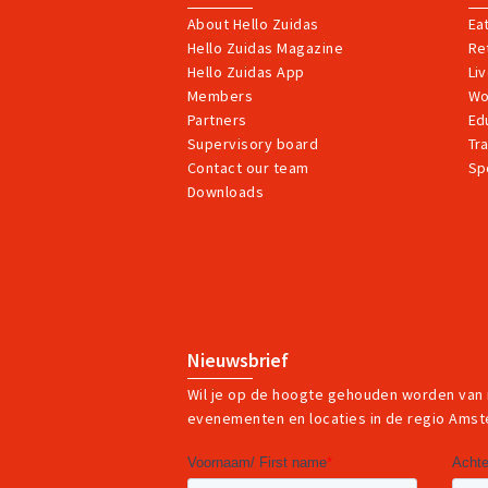
About Hello Zuidas
Ea
Hello Zuidas Magazine
Ret
Hello Zuidas App
Li
Members
Wo
Partners
Ed
Supervisory board
Tr
Contact our team
Sp
Downloads
Nieuwsbrief
Wil je op de hoogte gehouden worden van
evenementen en locaties in de regio Ams