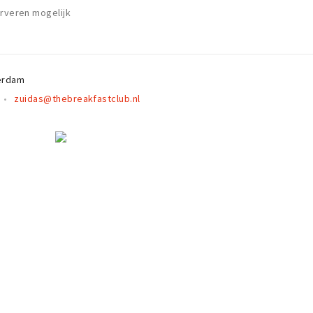
erveren mogelijk
erdam
zuidas@thebreakfastclub.nl