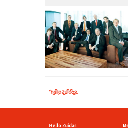
Hello
Zuidas
Hello Zuidas
M