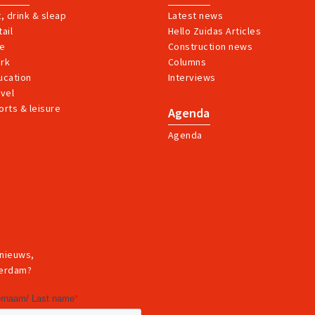
t, drink & sleap
Latest news
ail
Hello Zuidas Articles
ve
Construction news
rk
Columns
ucation
Interviews
avel
orts & leisure
Agenda
Agenda
 nieuws,
terdam?