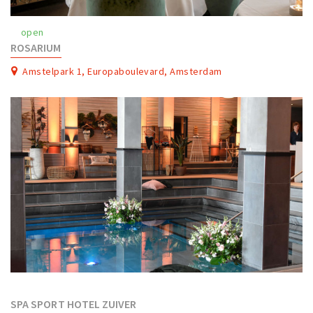
Work
open
Education
ROSARIUM
Travel
Amstelpark 1, Europaboulevard, Amsterdam
Sports & leisure
Magazine
Columns
Interviews
Hello Zuidas Articles
About Hello Zuidas
Programme
Membership
Contact
SPA SPORT HOTEL ZUIVER