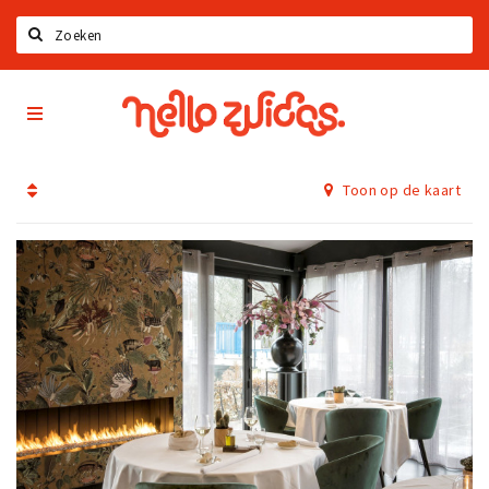
Zoeken
Hello
Home
Zuidas
App
Latest news
Toon op de kaart
Upcoming events
Zuidas Jobs
Offers & Deals
Restaurants
Bars
Hotels
Shops
Live