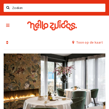
Zoeken
Hello
Home
Zuidas
App
Latest news
Toon op de kaart
Upcoming events
Zuidas Jobs
Offers & Deals
Restaurants
Bars
Hotels
Shops
Live