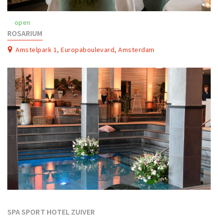
Work
open
Education
ROSARIUM
Travel
Amstelpark 1, Europaboulevard, Amsterdam
Sports & leisure
Magazine
Columns
Interviews
Hello Zuidas Articles
About Hello Zuidas
Programme
Membership
Contact
SPA SPORT HOTEL ZUIVER