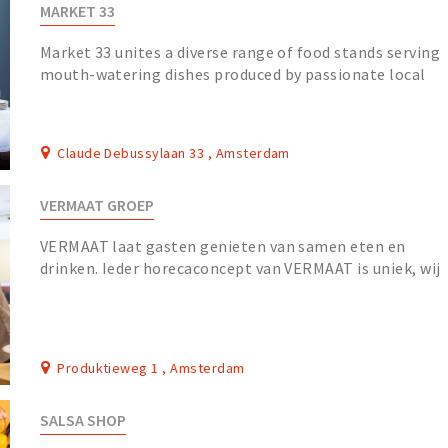
MARKET 33
Market 33 unites a diverse range of food stands serving
mouth-watering dishes produced by passionate local
food entrepreneurs. Experience and be surpr...
Claude Debussylaan 33 , Amsterdam
VERMAAT GROEP
VERMAAT laat gasten genieten van samen eten en
drinken. Ieder horecaconcept van VERMAAT is uniek, wij
ontwerpen en realiseren een op maat gemaakte hor...
Produktieweg 1 , Amsterdam
SALSA SHOP