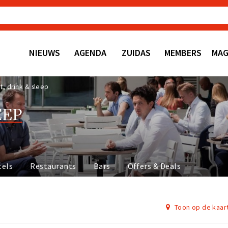
NIEUWS
AGENDA
ZUIDAS
MEMBERS
MAG
t, drink & sleep
EEP
tels
Restaurants
Bars
Offers & Deals
Toon op de kaar