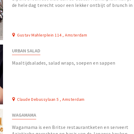
de hele dag terecht voor een lekker ontbijt of brunch in
de stijl van o.a Parijs, Stockholm of...
Gustav Mahlerplein 114 , Amsterdam
URBAN SALAD
Maaltijdsalades, salad wraps, soepen en sappen
Claude Debussylaan 5 , Amsterdam
WAGAMAMA
Wagamama is een Britse restaurantketen en serveert
Aziatische gerechten op basis van de Japanse keuken.