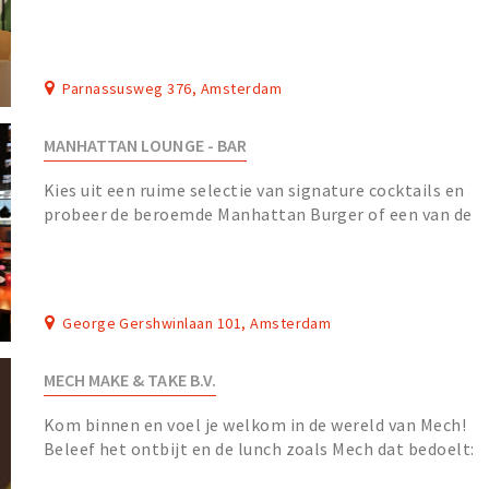
in Amsterdam.
Parnassusweg 376, Amsterdam
MANHATTAN LOUNGE - BAR
Kies uit een ruime selectie van signature cocktails en
probeer de beroemde Manhattan Burger of een van de
andere heerlijke gerechten van de nieuwe men...
George Gershwinlaan 101, Amsterdam
MECH MAKE & TAKE B.V.
Kom binnen en voel je welkom in de wereld van Mech!
Beleef het ontbijt en de lunch zoals Mech dat bedoelt:
een take away voor koffie en sandwiches, vo...