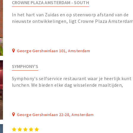
CROWNE PLAZA AMSTERDAM - SOUTH
In het hart van Zuidas en op steenworp afstand van de
nieuwste ontwikkelingen, ligt Crowne Plaza Amsterda
– South. Met Amsterdam Schiphol en het cent...
George Gershwinlaan 101, Amsterdam
SYMPHONY’S
Symphony's selfservice restaurant waar je heerlijk kunt
lunchen. We bieden elke dag wisselende maaltijden,
soepen, broodjes, pokebowls en saladebar.
George Gershwinlaan 22-28, Amsterdam