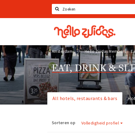
Zoeken
Hello
Zuidas
Amsterdam
Hello Zuidas Members
Ea
EAT, DRINK & SL
All hotels, restaurants & bars
Ho
Sorteren op
Volledigheid profiel