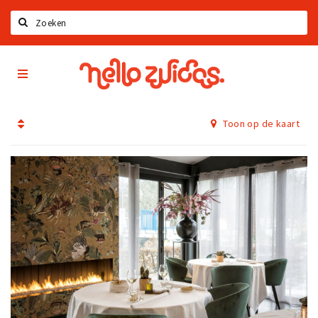
Zoeken
Hello
Home
Zuidas
App
Latest news
Toon op de kaart
Upcoming events
Zuidas Jobs
Offers & Deals
Restaurants
Bars
Hotels
Shops
Live