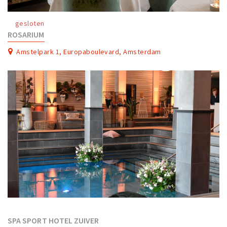
Work
gesloten
Education
ROSARIUM
Travel
Amstelpark 1, Europaboulevard, Amsterdam
Sports & leisure
Magazine
Columns
Interviews
Hello Zuidas Articles
About Hello Zuidas
Programme
Membership
Contact
SPA SPORT HOTEL ZUIVER