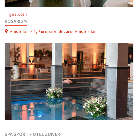
Work
gesloten
Education
ROSARIUM
Travel
Amstelpark 1, Europaboulevard, Amsterdam
Sports & leisure
Magazine
Columns
Interviews
Hello Zuidas Articles
About Hello Zuidas
Programme
Membership
Contact
SPA SPORT HOTEL ZUIVER