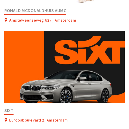
RONALD MCDONALDHUIS VUMC
Amstelveenseweg 627 , Amsterdam
SIXT
Europaboulevard 2, Amsterdam