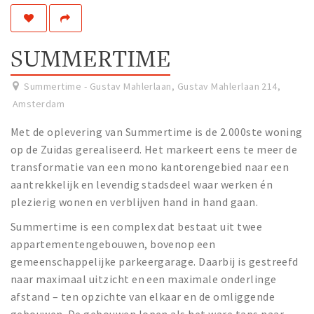
Work
Education
SUMMERTIME
Travel
Sports & leisure
Summertime - Gustav Mahlerlaan, Gustav Mahlerlaan 214
,
Amsterdam
Magazine
Met de oplevering van Summertime is de 2.000ste woning
Columns
op de Zuidas gerealiseerd. Het markeert eens te meer de
transformatie van een mono kantorengebied naar een
Interviews
aantrekkelijk en levendig stadsdeel waar werken én
Hello Zuidas Articles
plezierig wonen en verblijven hand in hand gaan.
About Hello Zuidas
Summertime is een complex dat bestaat uit twee
appartementengebouwen, bovenop een
Programme
gemeenschappelijke parkeergarage. Daarbij is gestreefd
Membership
naar maximaal uitzicht en een maximale onderlinge
Contact
afstand – ten opzichte van elkaar en de omliggende