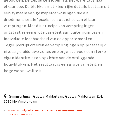
gebouwen. De gebouwen lopen als het ware taps naar
Partner Apps
elkaar toe. De blokken met kleurrijke details bestaan uit
een systeem van gestapelde woningen die als
Inloggen
driedimensionale ‘pixels’ ten opzichte van elkaar
verspringen. Met dit principe van verspringingen
ontstaat er een grote variëteit aan buitenruimtes en
individuele leesbaarheid van de appartementen.
Tegelijkertijd creëren de verspringingen op plaatselijk
niveau geluidsluwe zones en zorgen ze voor een sterke
eigen identiteit ten opzichte van de omliggende
bouwblokken. Het resultaat is een grote variëteit en
hoge woonkwaliteit.
Summertime - Gustav Mahlerlaan, Gustav Mahlerlaan 214
,
1082 MA
Amsterdam
www.am.nl/referentieprojecten/summertime