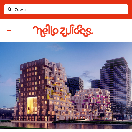
Zoeken
Hello
Home
Zuidas
App
Latest news
Upcoming events
Zuidas Jobs
Offers & Deals
Restaurants
Bars
Hotels
Shops
Live