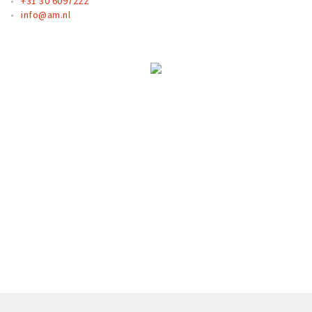
+31 30 6097222
info@am.nl