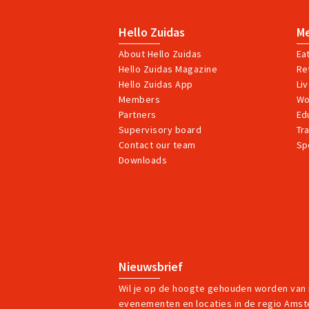
Hello Zuidas
M
About Hello Zuidas
Ea
Hello Zuidas Magazine
Ret
Hello Zuidas App
Li
Members
Wo
Partners
Ed
Supervisory board
Tr
Contact our team
Sp
Downloads
Nieuwsbrief
Wil je op de hoogte gehouden worden van
evenementen en locaties in de regio Ams