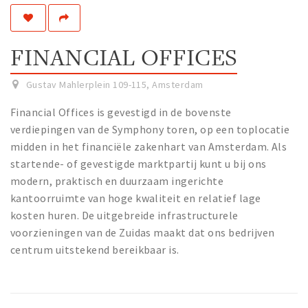
Work
Education
FINANCIAL OFFICES
Travel
Sports & leisure
Gustav Mahlerplein 109-115
,
Amsterdam
Financial Offices is gevestigd in de bovenste
Magazine
verdiepingen van de Symphony toren, op een toplocatie
Columns
midden in het financiële zakenhart van Amsterdam. Als
startende- of gevestigde marktpartij kunt u bij ons
Interviews
modern, praktisch en duurzaam ingerichte
Hello Zuidas Articles
kantoorruimte van hoge kwaliteit en relatief lage
kosten huren. De uitgebreide infrastructurele
About Hello Zuidas
voorzieningen van de Zuidas maakt dat ons bedrijven
Programme
centrum uitstekend bereikbaar is.
Membership
Contact