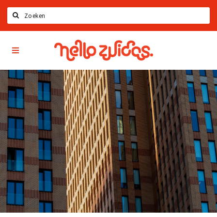
Zoeken
Hello
Home
Zuidas
App
Latest news
Upcoming events
Zuidas Jobs
Offers & Deals
Restaurants
Bars
Hotels
Shops
Live