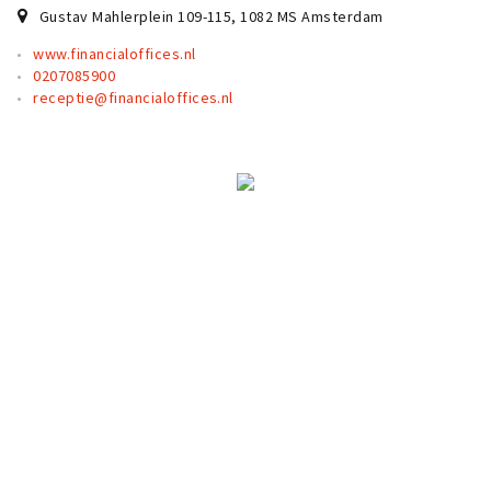
Partner Apps
Gustav Mahlerplein 109-115
,
1082 MS
Amsterdam
www.financialoffices.nl
Inloggen
0207085900
receptie@financialoffices.nl