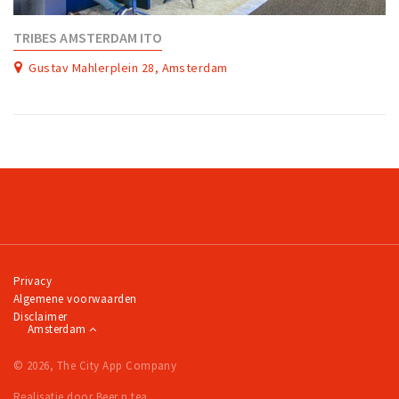
TRIBES AMSTERDAM ITO
Gustav Mahlerplein 28, Amsterdam
Privacy
Algemene voorwaarden
Disclaimer
Amsterdam
© 2026, The City App Company
Realisatie door Beer n tea