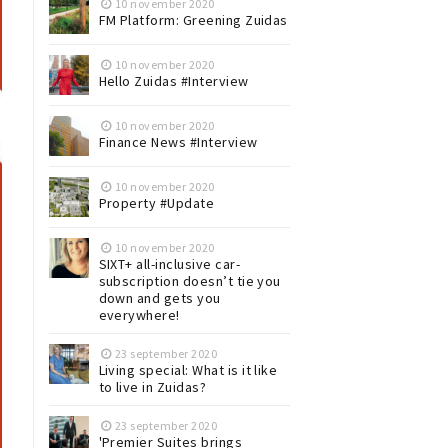
10 november 2020
FM Platform: Greening Zuidas
10 november 2020
Hello Zuidas #Interview
10 november 2020
Finance News #Interview
10 november 2020
Property #Update
10 november 2020
SIXT+ all-inclusive car-
subscription doesn’t tie you
down and gets you
everywhere!
23 september 2020
Living special: What is it like
to live in Zuidas?
23 september 2020
'Premier Suites brings