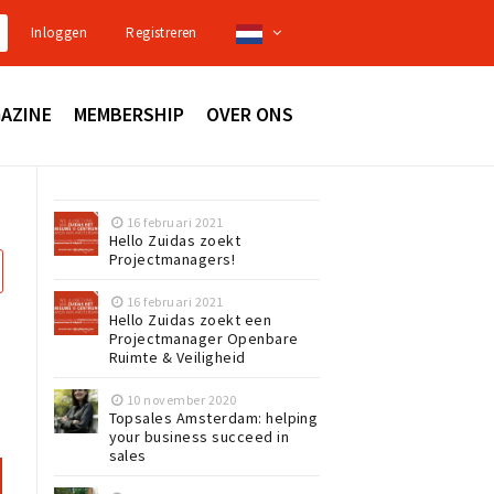
Inloggen
Registreren
AZINE
MEMBERSHIP
OVER ONS
16 februari 2021
Hello Zuidas zoekt
Projectmanagers!
16 februari 2021
Hello Zuidas zoekt een
Projectmanager Openbare
Ruimte & Veiligheid
10 november 2020
Topsales Amsterdam: helping
your business succeed in
sales