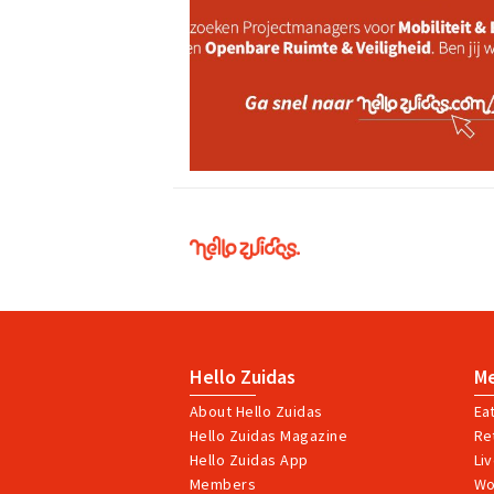
Hello
Zuidas
Hello Zuidas
M
About Hello Zuidas
Ea
Hello Zuidas Magazine
Ret
Hello Zuidas App
Li
Members
Wo