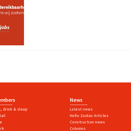
embers
News
t, drink & sleap
Latest news
ail
Hello Zuidas Articles
ve
Construction news
rk
Columns