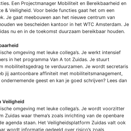
ties. Een Projectmanager Mobiliteit en Bereikbaarheid en 
& Veiligheid. Voor beide functies gaat het om een 
ek. Je gaat meebouwen aan het nieuwe centrum van 
houden we bescheiden kantoor in het WTC Amsterdam. Je 
uidas nu en in de toekomst duurzaam bereikbaar houden.
baarheid
ische omgeving met leuke collega’s. Je werkt intensief 
ers in het programma Van A tot Zuidas. Je stuurt 
m mobiliteitsgedrag te verduurzamen. Je wordt secretaris 
 jij aantoonbare affiniteit met mobiliteitsmanagement, 
tenminste vijf jaar werkervaring, een ondernemende geest en kan je goed schrijven? Lees dan 
 Veiligheid
ische omgeving met leuke collega’s. Je wordt voorzitter 
m Zuidas waar thema’s zoals inrichting van de openbare 
de agenda staan. Het Veiligheidsplatform Zuidas valt ook 
r wordt informatie gedeeld over risico’s zoals 