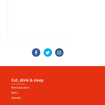
Eat, drink & sleep
Restaurants
Bars
Hotels