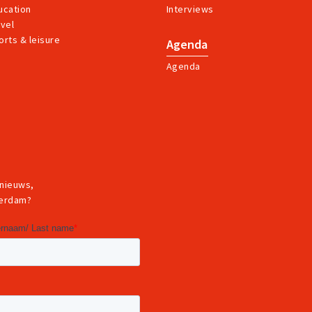
ucation
Interviews
avel
orts & leisure
Agenda
Agenda
 nieuws,
terdam?