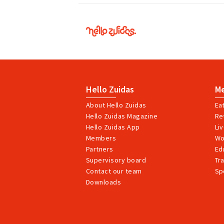
Hello
Zuidas
Hello Zuidas
M
About Hello Zuidas
Ea
Hello Zuidas Magazine
Ret
Hello Zuidas App
Li
Members
Wo
Partners
Ed
Supervisory board
Tr
Contact our team
Sp
Downloads