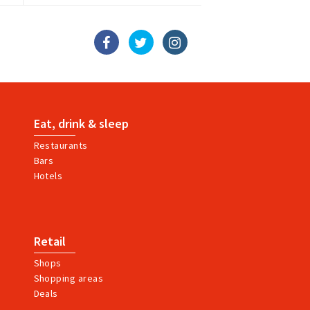
Eat, drink & sleep
Restaurants
Bars
Hotels
Retail
Shops
Shopping areas
Deals