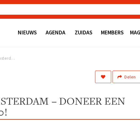
NIEUWS
AGENDA
ZUIDAS
MEMBERS
MAG
Vier 750 jaar Amsterdam – doneer een lunch op de A10!
Delen
AMSTERDAM – DONEER EEN
0!