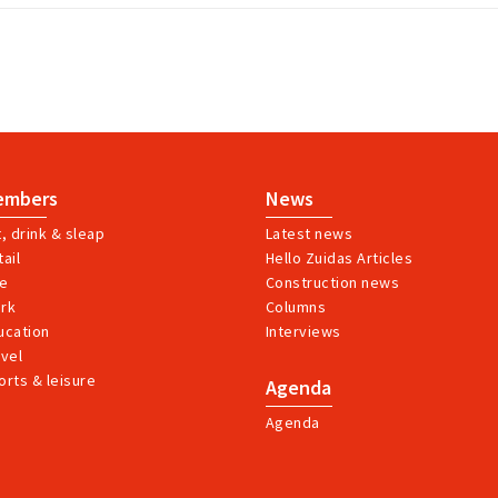
embers
News
t, drink & sleap
Latest news
ail
Hello Zuidas Articles
ve
Construction news
rk
Columns
ucation
Interviews
avel
orts & leisure
Agenda
Agenda