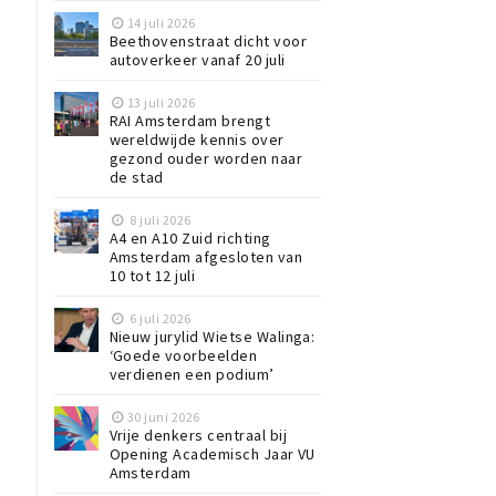
14 juli 2026
Beethovenstraat dicht voor
autoverkeer vanaf 20 juli
13 juli 2026
RAI Amsterdam brengt
wereldwijde kennis over
gezond ouder worden naar
de stad
8 juli 2026
A4 en A10 Zuid richting
Amsterdam afgesloten van
10 tot 12 juli
6 juli 2026
Nieuw jurylid Wietse Walinga:
‘Goede voorbeelden
verdienen een podium’
30 juni 2026
Vrije denkers centraal bij
Opening Academisch Jaar VU
Amsterdam