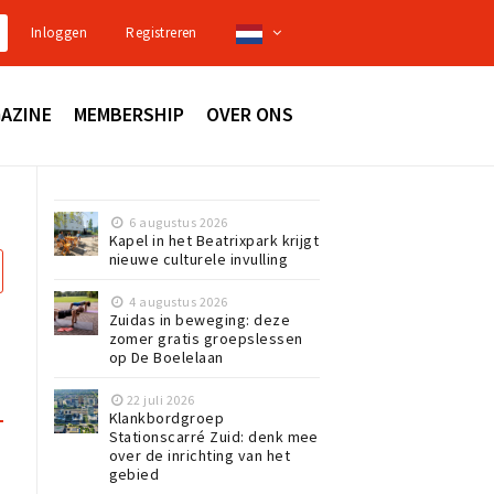
Inloggen
Registreren
AZINE
MEMBERSHIP
OVER ONS
6 augustus 2026
Kapel in het Beatrixpark krijgt
nieuwe culturele invulling
4 augustus 2026
Zuidas in beweging: deze
zomer gratis groepslessen
op De Boelelaan
22 juli 2026
Klankbordgroep
Stationscarré Zuid: denk mee
over de inrichting van het
gebied