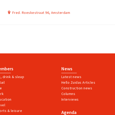
Fred. Roeskestraat 96, Amsterdam
embers
News
t, drink & sleap
Latest news
ail
Hello Zuidas Articles
ve
Construction news
rk
Columns
ucation
Interviews
avel
orts & leisure
Agenda