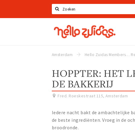
Zoeken
Hello
Zuidas
Amsterdam
Hello Zuidas Members
Re
HOPPTER: HET L
DE BAKKERIJ
Fred. Roeskestraat 115
,
Amsterdam
Iedere nacht bakt de ambachtelijke ba
de beste ingrediënten. Vroeg in de oc
broodronde.