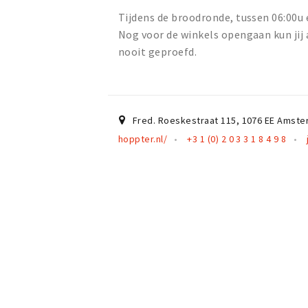
Tijdens de broodronde, tussen 06:00u 
Nog voor de winkels opengaan kun jij a
nooit geproefd.
Fred. Roeskestraat 115
,
1076 EE
Amste
hoppter.nl/
+3 1 (0) 2 0 3 3 1 8 4 9 8