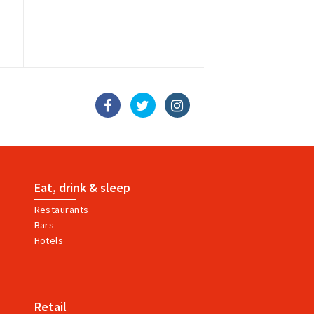
Eat, drink & sleep
Restaurants
Bars
Hotels
Retail