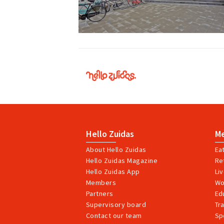
Hello
Zuidas
Hello Zuidas
M
About Hello Zuidas
Ea
Hello Zuidas Magazine
Ret
Hello Zuidas App
Li
Members
Wo
Partners
Ed
Supervisory board
Tr
Contact our team
Sp