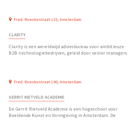
Fred. Roeskestraat 115, Amsterdam
CLARITY
Clarity is een wereldwijd adviesbureau voor ambitieuze
B2B-technologiebedrijven, geleid door senior managers.
Fred. Roeskestraat 100, Amsterdam
GERRIT RIETVELD ACADEMIE
De Gerrit Rietveld Academie is een hogeschool voor
Beeldende Kunst en Vormgeving in Amsterdam. De
academie vormt de thuisbasis voor een hechte, intern...