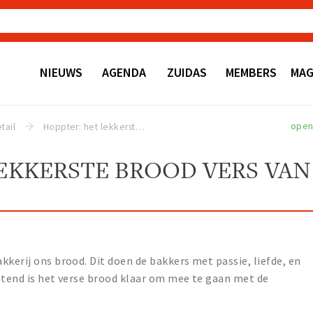
NIEUWS
AGENDA
ZUIDAS
MEMBERS
MAG
ope
tail
Hoppter: het lekkerste brood vers van de bakkerij
EKKERSTE BROOD VERS VAN
kkerij ons brood. Dit doen de bakkers met passie, liefde, en
htend is het verse brood klaar om mee te gaan met de