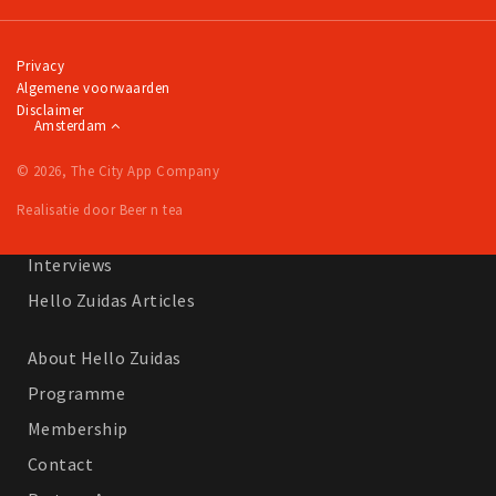
Work
Education
Privacy
Algemene voorwaarden
Travel
Disclaimer
Amsterdam
Sports & leisure
© 2026, The City App Company
Magazine
Realisatie door Beer n tea
Columns
Interviews
Hello Zuidas Articles
About Hello Zuidas
Programme
Membership
Contact