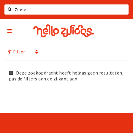
Zoeken
Hello
Home
Zuidas
App
Latest news
Filter
Upcoming events
Zuidas Jobs
Offers & Deals
Deze zoekopdracht heeft helaas geen resultaten,
pas de filters aan de zijkant aan.
Restaurants
Bars
Hotels
Shops
Live