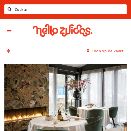
Zoeken
Hello
Home
Zuidas
App
Latest news
Toon op de kaart
Upcoming events
Zuidas Jobs
Offers & Deals
Restaurants
Bars
Hotels
Shops
Live