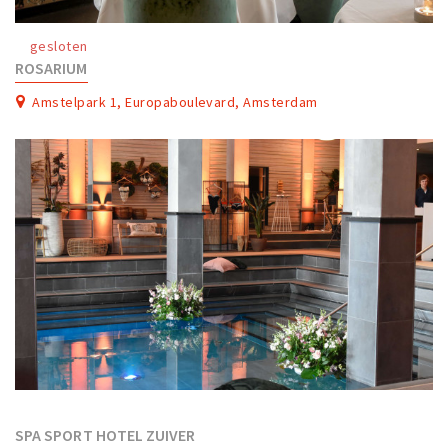
Work
gesloten
Education
ROSARIUM
Travel
Amstelpark 1, Europaboulevard, Amsterdam
Sports & leisure
Magazine
Columns
Interviews
Hello Zuidas Articles
About Hello Zuidas
Programme
Membership
Contact
SPA SPORT HOTEL ZUIVER